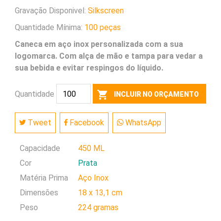
Gravação Disponivel:
Silkscreen
Quantidade Mínima:
100 peças
Caneca em aço inox personalizada com a sua
logomarca. Com alça de mão e tampa para vedar a
sua bebida e evitar respingos do líquido.
shopping_cart
Quantidade
INCLUIR NO ORÇAMENTO
Tweet
Facebook
WhatsApp
Capacidade
450 ML
Cor
Prata
Matéria Prima
Aço Inox
Dimensões
18 x 13,1 cm
Peso
224 gramas