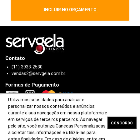
INCLUIR NO ORÇAMENTO
Contato
(11) 3933-2530
vendas2@servgela.com.br
Formas de Pagamento
Utilizamos seus dados para analisar e
© 2019 -
Canecas Personalizadas
-
Brindes Personalizados
- Todos os
keyboard_arrow_up
personalizar nossos conteúdos e anúncios
direitos reservados
Servgela
.
durante a sua navegação em nossa plataforma e
em serviços de terceiros parceiros. Ao navegar
CONCORDO
pelo site, você autoriza Canecas Personalizadas
a coletar tais informações e utilizá-las para
estas finalidades. Em caso de dúvidas, entre em